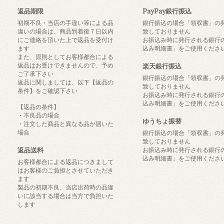
返品期限
PayPay銀行振込
初期不良・当店の手違い等による品
銀行振込の場合「領収書」の
違いの場合は、商品到着後７日以内
致しておりません
にご連絡を頂いた上で返品を受付け
お振込み時に発行される銀行
ます
込み明細書」をご使用くださ
また、原則としてお客様都合による
返品はお受けできませんので、予め
楽天銀行振込
ご了承下さい
銀行振込の場合「領収書」の
返品に関しましては、以下【返品の
致しておりません
条件】をご確認下さい
お振込み時に発行される銀行
込み明細書」をご使用くださ
【返品の条件】
・不良品の場合
ゆうちょ振替
・注文した商品と異なる品が届いた
場合
銀行振込の場合「領収書」の
致しておりません
返品送料
お振込み時に発行される銀行
込み明細書」をご使用くださ
お客様都合による返品につきまして
はお客様のご負担とさせていただき
ます
製品の初期不良、当店出荷時の品違
いに該当する場合は当方で負担いた
します