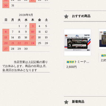
30
31
2026年9月
おすすめ商品
日
月
火
水
木
金
土
1
2
3
4
5
6
7
8
9
10
11
12
13
14
15
16
17
18
19
20
21
22
23
24
25
26
27
28
29
30
2,
トミーテック ザ・トレーラーコレクション ニヤクコーポレーション トレーラー 2台セット
当店営業は上記記載の通り
でお休みします。商品の出荷は,月,
2,600円
金,祝日がお休みとなります
新着商品