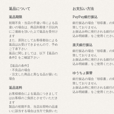
返品について
お支払い方法
返品期限
PayPay銀行振込
初期不良・当店の手違い等による品
銀行振込の場合「領収書」の
違いの場合は、商品到着後７日以内
致しておりません
にご連絡を頂いた上で返品を受付け
お振込み時に発行される銀行
ます
込み明細書」をご使用くださ
また、原則としてお客様都合による
返品はお受けできませんので、予め
楽天銀行振込
ご了承下さい
銀行振込の場合「領収書」の
返品に関しましては、以下【返品の
致しておりません
条件】をご確認下さい
お振込み時に発行される銀行
込み明細書」をご使用くださ
【返品の条件】
・不良品の場合
ゆうちょ振替
・注文した商品と異なる品が届いた
場合
銀行振込の場合「領収書」の
致しておりません
返品送料
お振込み時に発行される銀行
込み明細書」をご使用くださ
お客様都合による返品につきまして
はお客様のご負担とさせていただき
ます
製品の初期不良、当店出荷時の品違
いに該当する場合は当方で負担いた