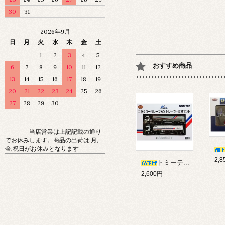
30
31
2026年9月
日
月
火
水
木
金
土
1
2
3
4
5
おすすめ商品
6
7
8
9
10
11
12
13
14
15
16
17
18
19
20
21
22
23
24
25
26
27
28
29
30
当店営業は上記記載の通り
でお休みします。商品の出荷は,月,
金,祝日がお休みとなります
2,
トミーテック ザ・トレーラーコレクション ニヤクコーポレーション トレーラー 2台セット
2,600円