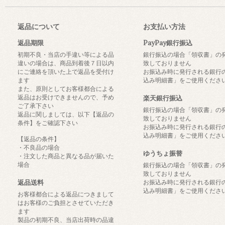
返品について
お支払い方法
返品期限
PayPay銀行振込
初期不良・当店の手違い等による品
銀行振込の場合「領収書」の
違いの場合は、商品到着後７日以内
致しておりません
にご連絡を頂いた上で返品を受付け
お振込み時に発行される銀行
ます
込み明細書」をご使用くださ
また、原則としてお客様都合による
返品はお受けできませんので、予め
楽天銀行振込
ご了承下さい
銀行振込の場合「領収書」の
返品に関しましては、以下【返品の
致しておりません
条件】をご確認下さい
お振込み時に発行される銀行
込み明細書」をご使用くださ
【返品の条件】
・不良品の場合
ゆうちょ振替
・注文した商品と異なる品が届いた
場合
銀行振込の場合「領収書」の
致しておりません
返品送料
お振込み時に発行される銀行
込み明細書」をご使用くださ
お客様都合による返品につきまして
はお客様のご負担とさせていただき
ます
製品の初期不良、当店出荷時の品違