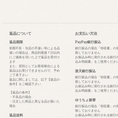
返品について
お支払い方法
返品期限
PayPay銀行振込
初期不良・当店の手違い等による品
銀行振込の場合「領収書」の
違いの場合は、商品到着後７日以内
致しておりません
にご連絡を頂いた上で返品を受付け
お振込み時に発行される銀行
ます
込み明細書」をご使用くださ
また、原則としてお客様都合による
返品はお受けできませんので、予め
楽天銀行振込
ご了承下さい
銀行振込の場合「領収書」の
返品に関しましては、以下【返品の
致しておりません
条件】をご確認下さい
お振込み時に発行される銀行
込み明細書」をご使用くださ
【返品の条件】
・不良品の場合
ゆうちょ振替
・注文した商品と異なる品が届いた
場合
銀行振込の場合「領収書」の
致しておりません
返品送料
お振込み時に発行される銀行