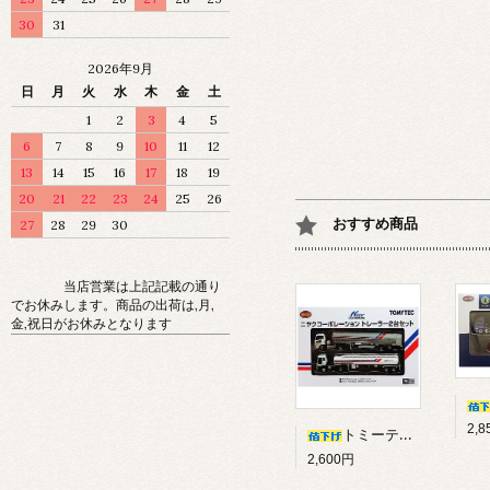
30
31
2026年9月
日
月
火
水
木
金
土
1
2
3
4
5
6
7
8
9
10
11
12
13
14
15
16
17
18
19
20
21
22
23
24
25
26
おすすめ商品
27
28
29
30
当店営業は上記記載の通り
でお休みします。商品の出荷は,月,
金,祝日がお休みとなります
2,
トミーテック ザ・トレーラーコレクション ニヤクコーポレーション トレーラー 2台セット
2,600円